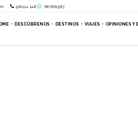
om
960114 248
687862587
OME
DESCÚBRENOS
DESTINOS
VIAJES
OPINIONES Y 