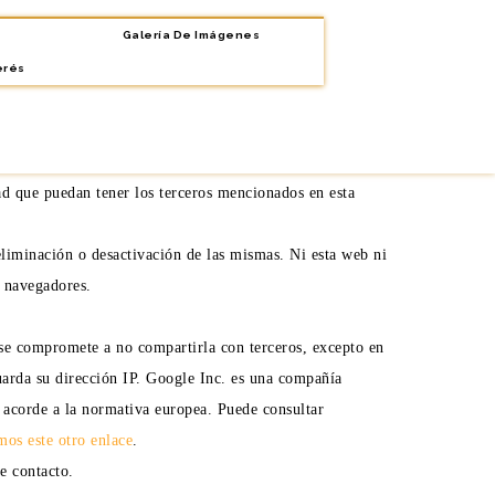
Galería De Imágenes
izan de forma diferente en función del navegador que esté
erés
dad que puedan tener los terceros mencionados en esta
eliminación o desactivación de las mismas. Ni esta web ni
 navegadores.
se compromete a no compartirla con terceros, excepto en
uarda su dirección IP. Google Inc. es una compañía
n acorde a la normativa europea. Puede consultar
mos este otro enlace
.
e contacto.