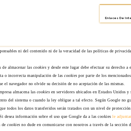
es
ación o eliminación de cookies de este sitio web. Estas acciones se real
Enlaces De Int
dores más populares
.
sponsables ni del contenido ni de la veracidad de las políticas de privaci
s de almacenar las
cookies
y desde este lugar debe efectuar su derecho a 
cta o incorrecta manipulación de las
cookies
por parte de los mencionados
e el navegador no olvide su decisión de no aceptación de las mismas.
empresa almacena las
cookies
en servidores ubicados en Estados Unidos y 
iento del sistema o cuando la ley obligue a tal efecto. Según Google no g
ue todos los datos transferidos serán tratados con un nivel de protecció
 Si desea información sobre el uso que Google da a las cookies
le adjunta
a de
cookies
no dude en comunicarse con nosotros a través de la sección d