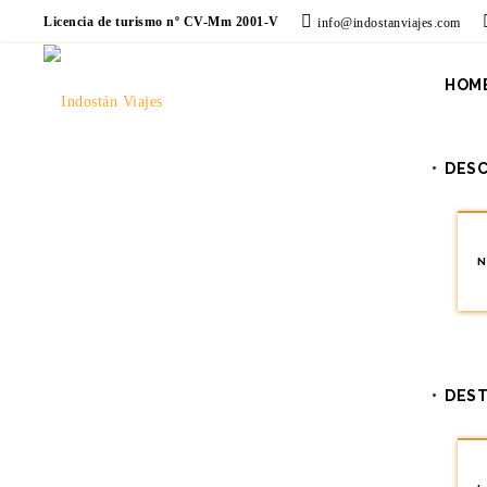
Licencia de turismo nº CV-Mm 2001-V
info@indostanviajes.com
HOM
DES
N
Política de cookies
Una
cookie
es un pequeño fichero de texto que se almacena
DEST
a navegar por esa página. Las
cookies
suelen almacenar inf
acceso a cuentas de usuario, etc. El objetivo de la
cookie
e
mermados notablemente. Si desea consultar más informac