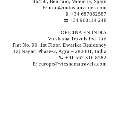
46450, Benifaió, Valencia, Spain
E: info@indostanviajes.com
📱 +34 687862587
☎️ +34 960114 248
OFICINA EN INDIA
Vicshama Travels Pvt. Ltd
Flat No. 90, 1st Floor, Dwarika Residency
Taj Nagari Phase-2, Agra – 282001, India
📞 +91 562 316 8582
E: europe@vicshamatravels.com