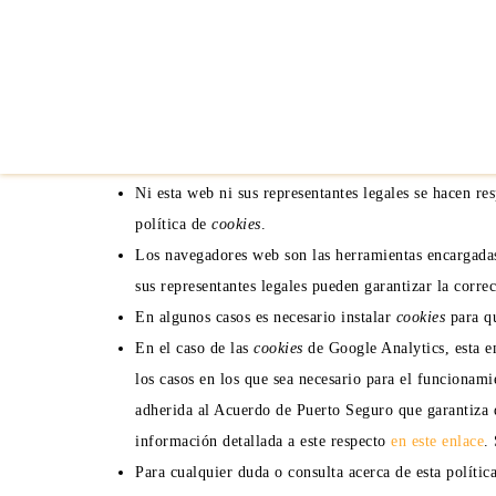
Desactivación o eliminación de cooki
En cualquier momento podrá ejercer su derecho de desactiv
usando.
Aquí le dejamos una guía rápida para los navega
Notas adicionales
Ni esta web ni sus representantes legales se hacen re
política de
cookies
.
Los navegadores web son las herramientas encargada
sus representantes legales pueden garantizar la corre
En algunos casos es necesario instalar
cookies
para qu
En el caso de las
cookies
de Google Analytics, esta 
los casos en los que sea necesario para el funcionam
adherida al Acuerdo de Puerto Seguro que garantiza q
información detallada a este respecto
en este enlace
.
Para cualquier duda o consulta acerca de esta polític