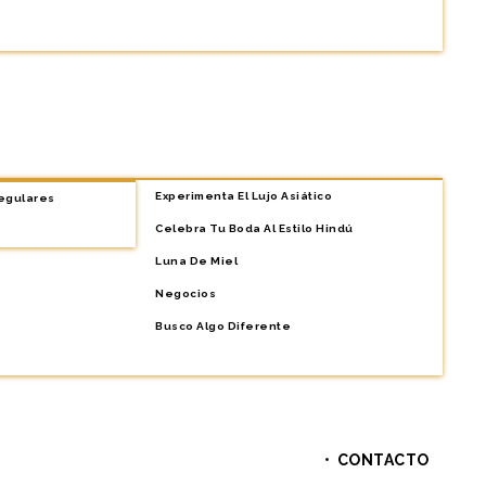
con el fin de informarle con la máxima exactitud
Experimenta El Lujo Asiático
egulares
matizadas. De esta forma se combate el
Celebra Tu Boda Al Estilo Hindú
spam
.
Luna De Miel
Negocios
Busco Algo Diferente
zar este sitio web está consintiendo el tratamiento de
ando directamente con Google.
rtir
.
CONTACTO